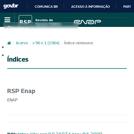
COMUNICA BR
ACESSO À INFORMAÇÃO
PARTI
IR
PARA
Pesquisar
O
CONTEÚDO
/
Acervo
/
v. 96 n. 1 (1964)
/
Índice remissivo
Cadastro
Acesso
Índices
RSP Enap
ENAP