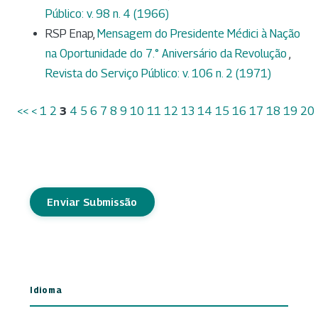
Público: v. 98 n. 4 (1966)
RSP Enap,
Mensagem do Presidente Médici à Nação
na Oportunidade do 7.° Aniversário da Revolução
,
Revista do Serviço Público: v. 106 n. 2 (1971)
<<
<
1
2
3
4
5
6
7
8
9
10
11
12
13
14
15
16
17
18
19
20
Enviar Submissão
Idioma