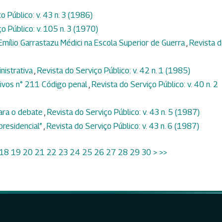
o Público: v. 43 n. 3 (1986)
o Público: v. 105 n. 3 (1970)
Emílio Garrastazu Médici na Escola Superior de Guerra
,
Revista 
nistrativa
,
Revista do Serviço Público: v. 42 n. 1 (1985)
tivos n° 211 Código penal
,
Revista do Serviço Público: v. 40 n. 2
para o debate
,
Revista do Serviço Público: v. 43 n. 5 (1987)
presidencial”
,
Revista do Serviço Público: v. 43 n. 6 (1987)
18
19
20
21
22
23
24
25
26
27
28
29
30
>
>>