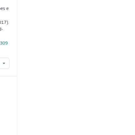
ões e
017).
3-
.309