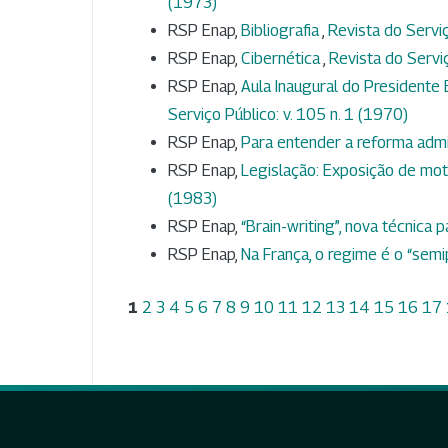
(1973)
RSP Enap,
Bibliografia
,
Revista do Serviç
RSP Enap,
Cibernética
,
Revista do Serviç
RSP Enap,
Aula Inaugural do Presidente 
Serviço Público: v. 105 n. 1 (1970)
RSP Enap,
Para entender a reforma admi
RSP Enap,
Legislação: Exposição de mo
(1983)
RSP Enap,
“Brain-writing”, nova técnica 
RSP Enap,
Na França, o regime é o “semi
1
2
3
4
5
6
7
8
9
10
11
12
13
14
15
16
17