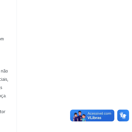
com
e não
iais,
as
nça.
tor