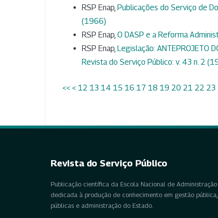
RSP Enap,
Publicações do Serviço de Do
(1966)
RSP Enap,
O DASP e a Reforma Administ
RSP Enap,
Legislação: ANTEPROJETO 
Revista do Serviço Público: v. 43 n. 2 (
<<
<
12
13
14
15
16
17
18
19
20
21
22
23
Revista do Serviço Público
Publicação científica da Escola Nacional de Administração 
dedicada à produção de conhecimento em gestão pública, 
públicas e administração do Estado.