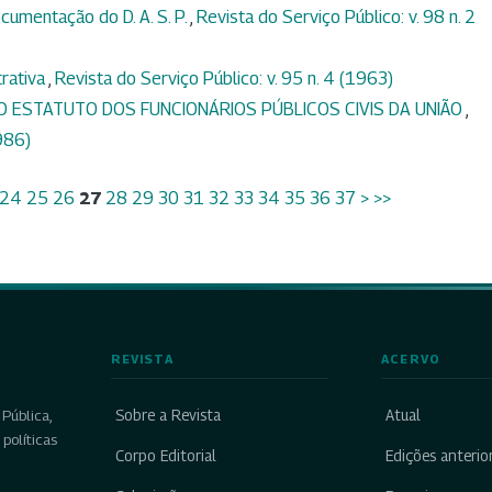
cumentação do D. A. S. P.
,
Revista do Serviço Público: v. 98 n. 2
rativa
,
Revista do Serviço Público: v. 95 n. 4 (1963)
DO ESTATUTO DOS FUNCIONÁRIOS PÚBLICOS CIVIS DA UNIÃO
,
1986)
24
25
26
27
28
29
30
31
32
33
34
35
36
37
>
>>
REVISTA
ACERVO
Sobre a Revista
Atual
Pública,
políticas
Corpo Editorial
Edições anterio