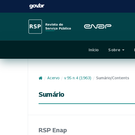
Início
Sobre
/
Acervo
/
v. 95 n. 4 (1963)
/
Sumário/Contents
Sumário
RSP Enap