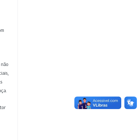
com
e não
iais,
as
nça.
tor