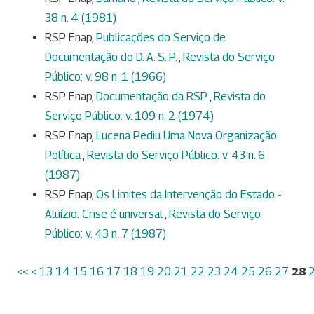
38 n. 4 (1981)
RSP Enap,
Publicações do Serviço de
Documentação do D. A. S. P.
,
Revista do Serviço
Público: v. 98 n. 1 (1966)
RSP Enap,
Documentação da RSP
,
Revista do
Serviço Público: v. 109 n. 2 (1974)
RSP Enap,
Lucena Pediu Uma Nova Organização
Política
,
Revista do Serviço Público: v. 43 n. 6
(1987)
RSP Enap,
Os Limites da Intervenção do Estado -
Aluízio: Crise é universal
,
Revista do Serviço
Público: v. 43 n. 7 (1987)
<<
<
13
14
15
16
17
18
19
20
21
22
23
24
25
26
27
28