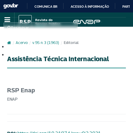
COMUNICA BR
ACESSO À INFORMAÇÃO
PARTI
IR
PARA
Pesquisar
O
CONTEÚDO
/
Acervo
/
v. 95 n. 3 (1963)
/
Editorial
Cadastro
Acesso
Assistência Técnica Internacional
RSP Enap
ENAP