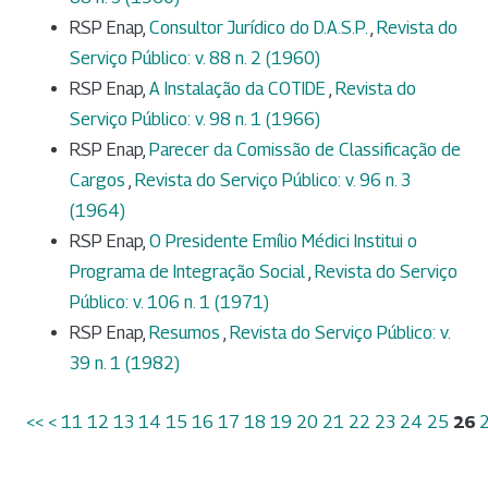
RSP Enap,
Consultor Jurídico do D.A.S.P.
,
Revista do
Serviço Público: v. 88 n. 2 (1960)
RSP Enap,
A Instalação da COTIDE
,
Revista do
Serviço Público: v. 98 n. 1 (1966)
RSP Enap,
Parecer da Comissão de Classificação de
Cargos
,
Revista do Serviço Público: v. 96 n. 3
(1964)
RSP Enap,
O Presidente Emílio Médici Institui o
Programa de Integração Social
,
Revista do Serviço
Público: v. 106 n. 1 (1971)
RSP Enap,
Resumos
,
Revista do Serviço Público: v.
39 n. 1 (1982)
<<
<
11
12
13
14
15
16
17
18
19
20
21
22
23
24
25
26