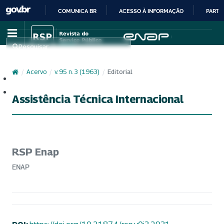
COMUNICA BR
ACESSO À INFORMAÇÃO
PARTI
IR
PARA
Pesquisar
O
CONTEÚDO
/
Acervo
/
v. 95 n. 3 (1963)
/
Editorial
Cadastro
Acesso
Assistência Técnica Internacional
RSP Enap
ENAP