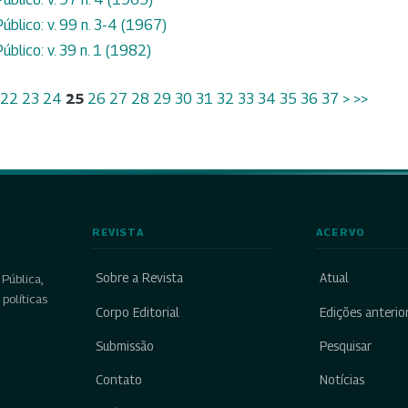
úblico: v. 99 n. 3-4 (1967)
úblico: v. 39 n. 1 (1982)
22
23
24
25
26
27
28
29
30
31
32
33
34
35
36
37
>
>>
REVISTA
ACERVO
Sobre a Revista
Atual
Pública,
políticas
Corpo Editorial
Edições anterio
Submissão
Pesquisar
Contato
Notícias