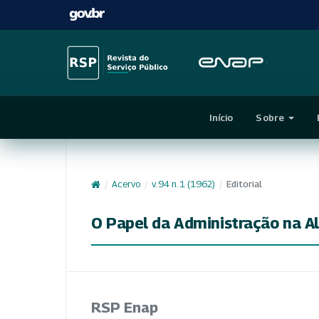
Início
Sobre
/
Acervo
/
v. 94 n. 1 (1962)
/
Editorial
O Papel da Administração na Al
RSP Enap