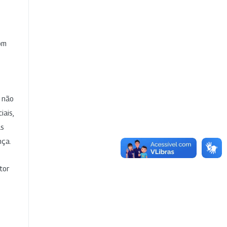
com
e não
iais,
as
nça.
tor