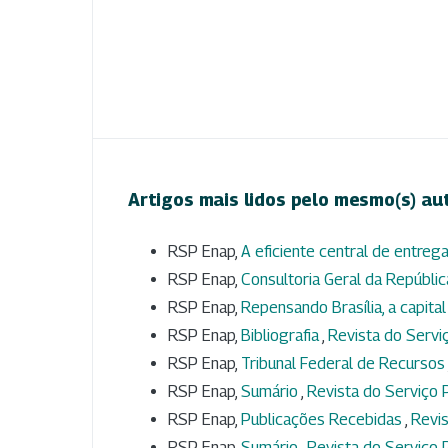
Artigos mais lidos pelo mesmo(s) au
RSP Enap,
A eficiente central de entre
RSP Enap,
Consultoria Geral da Repúbli
RSP Enap,
Repensando Brasília, a capital
RSP Enap,
Bibliografia
,
Revista do Serviç
RSP Enap,
Tribunal Federal de Recursos
RSP Enap,
Sumário
,
Revista do Serviço P
RSP Enap,
Publicações Recebidas
,
Revis
RSP Enap,
Sumário
,
Revista do Serviço P