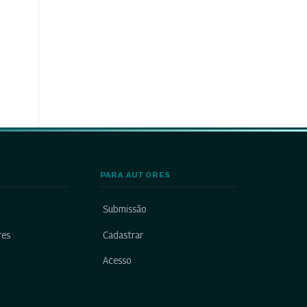
PARA AUTORES
Submissão
res
Cadastrar
Acesso