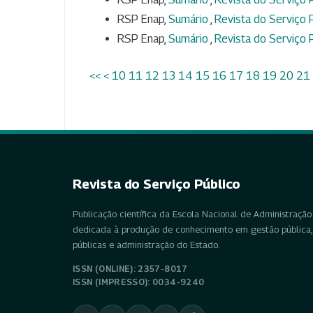
RSP Enap,
Sumário
,
Revista do Serviço P
RSP Enap,
Sumário
,
Revista do Serviço P
<<
<
10
11
12
13
14
15
16
17
18
19
20
21
Revista do Serviço Público
Publicação científica da Escola Nacional de Administração 
dedicada à produção de conhecimento em gestão pública, 
públicas e administração do Estado.
ISSN (ONLINE): 2357-8017
ISSN (IMPRESSO): 0034-9240