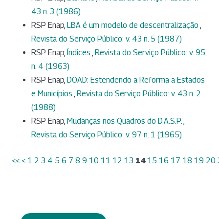
43 n. 3 (1986)
RSP Enap,
LBA é um modelo de descentralização
,
Revista do Serviço Público: v. 43 n. 5 (1987)
RSP Enap,
Índices
,
Revista do Serviço Público: v. 95
n. 4 (1963)
RSP Enap,
DOAD: Estendendo a Reforma a Estados
e Municípios
,
Revista do Serviço Público: v. 43 n. 2
(1988)
RSP Enap,
Mudanças nos Quadros do D.A.S.P.
,
Revista do Serviço Público: v. 97 n. 1 (1965)
<<
<
1
2
3
4
5
6
7
8
9
10
11
12
13
14
15
16
17
18
19
20