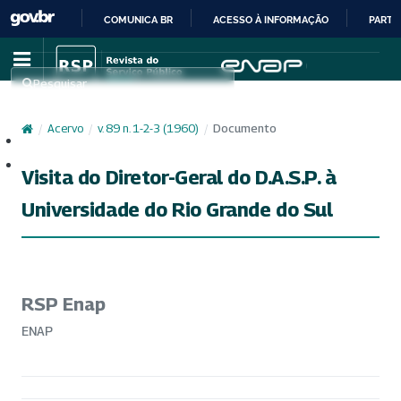
COMUNICA BR
ACESSO À INFORMAÇÃO
PARTI
IR
PARA
Pesquisar
O
CONTEÚDO
/
Acervo
/
v. 89 n. 1-2-3 (1960)
/
Documento
Cadastro
Acesso
Visita do Diretor-Geral do D.A.S.P. à
Universidade do Rio Grande do Sul
RSP Enap
ENAP