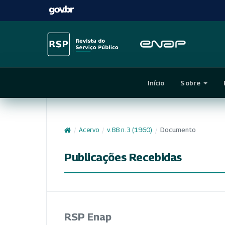
Início
Sobre
/
Acervo
/
v. 88 n. 3 (1960)
/
Documento
Publicações Recebidas
RSP Enap