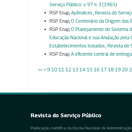
Serviço Público: v. 97 n. 3 (1965)
RSP Enap,
Apêndices
,
Revista do Serviç
RSP Enap,
O Centenário da Origem das 
RSP Enap,
O Planejamento do Sistema de
Educação Nacional e sua Anulação pela C
Estabelecimentos Isolados
,
Revista do S
RSP Enap,
A eficiente central de entre
<<
<
9
10
11
12
13
14
15
16
17
18
19
20
2
Revista do Serviço Público
Publicação científica da Escola Nacional de Administração 