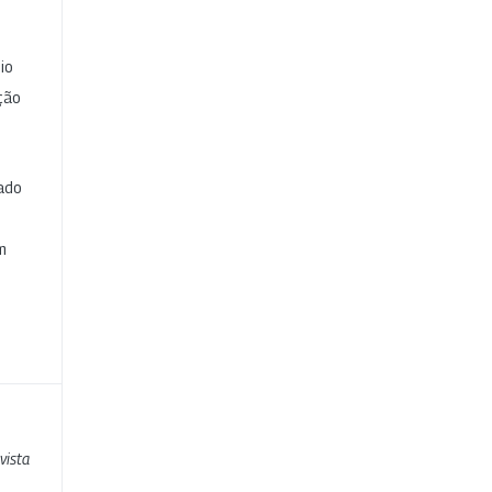
io
ção
cado
e
m
vista