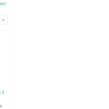
.307
. 1
do