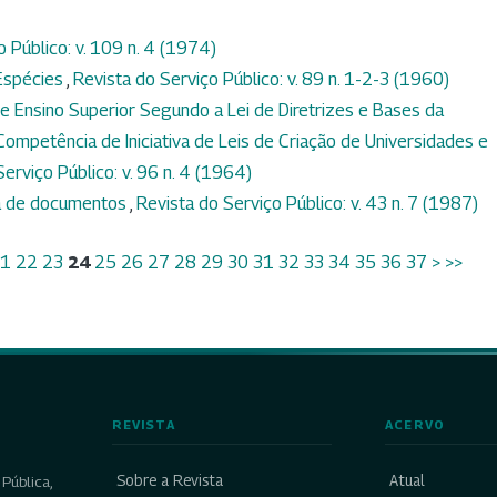
o Público: v. 109 n. 4 (1974)
Espécies
,
Revista do Serviço Público: v. 89 n. 1-2-3 (1960)
 Ensino Superior Segundo a Lei de Diretrizes e Bases da
ompetência de Iniciativa de Leis de Criação de Universidades e
erviço Público: v. 96 n. 4 (1964)
ga de documentos
,
Revista do Serviço Público: v. 43 n. 7 (1987)
1
22
23
24
25
26
27
28
29
30
31
32
33
34
35
36
37
>
>>
REVISTA
ACERVO
Sobre a Revista
Atual
Pública,