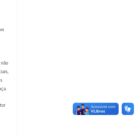
com
e não
iais,
as
nça.
tor