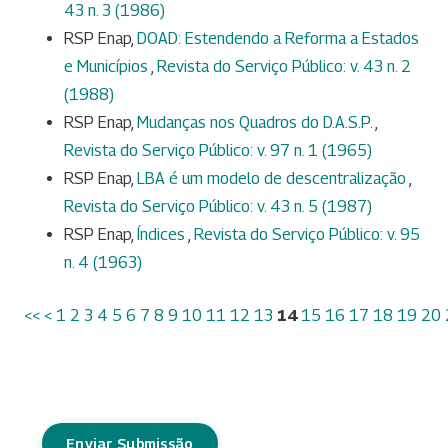
43 n. 3 (1986)
RSP Enap,
DOAD: Estendendo a Reforma a Estados
e Municípios
,
Revista do Serviço Público: v. 43 n. 2
(1988)
RSP Enap,
Mudanças nos Quadros do D.A.S.P.
,
Revista do Serviço Público: v. 97 n. 1 (1965)
RSP Enap,
LBA é um modelo de descentralização
,
Revista do Serviço Público: v. 43 n. 5 (1987)
RSP Enap,
Índices
,
Revista do Serviço Público: v. 95
n. 4 (1963)
<<
<
1
2
3
4
5
6
7
8
9
10
11
12
13
14
15
16
17
18
19
20
Enviar Submissão