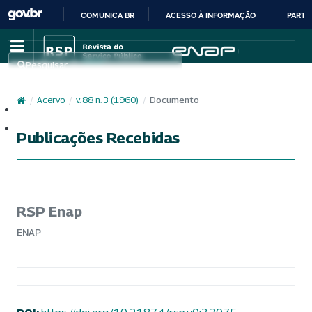
COMUNICA BR
ACESSO À INFORMAÇÃO
PARTI
IR
PARA
Pesquisar
O
CONTEÚDO
/
Acervo
/
v. 88 n. 3 (1960)
/
Documento
Cadastro
Acesso
Publicações Recebidas
RSP Enap
ENAP