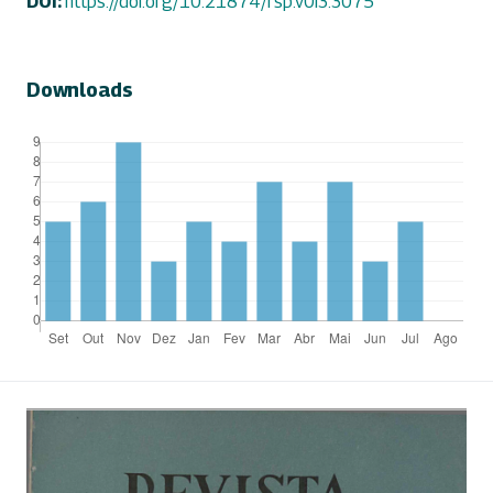
DOI:
https://doi.org/10.21874/rsp.v0i3.3075
Downloads