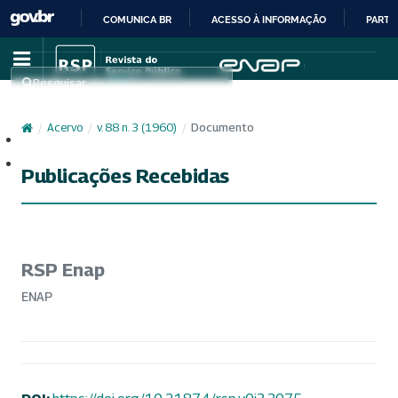
COMUNICA BR
ACESSO À INFORMAÇÃO
PARTI
IR
PARA
Pesquisar
O
CONTEÚDO
/
Acervo
/
v. 88 n. 3 (1960)
/
Documento
Cadastro
Acesso
Publicações Recebidas
RSP Enap
ENAP