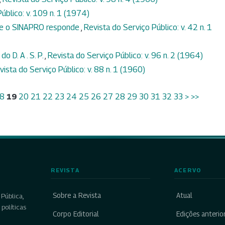
úblico: v. 109 n. 1 (1974)
 e o SINAPRO responde
,
Revista do Serviço Público: v. 42 n. 1
o D. A . S. P.
,
Revista do Serviço Público: v. 96 n. 2 (1964)
vista do Serviço Público: v. 88 n. 1 (1960)
8
19
20
21
22
23
24
25
26
27
28
29
30
31
32
33
>
>>
REVISTA
ACERVO
Sobre a Revista
Atual
Pública,
políticas
Corpo Editorial
Edições anterio