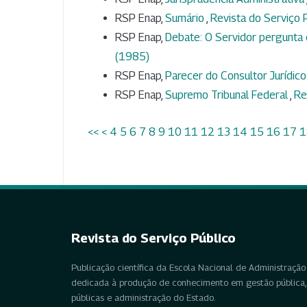
RSP Enap,
Sumário
,
Revista do Serviço P
RSP Enap,
Debate: O Servidor pergunta
(1985)
RSP Enap,
Parecer do Consultor Jurídico d
RSP Enap,
Supremo Tribunal Federal
,
Re
<<
<
4
5
6
7
8
9
10
11
12
13
14
15
16
17
1
Revista do Serviço Público
Publicação científica da Escola Nacional de Administração 
dedicada à produção de conhecimento em gestão pública, 
públicas e administração do Estado.