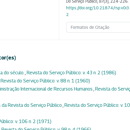
Do Serviço Público
,
87
(3), 224-226.
https://doi.org/10.21874/rsp.v0i3
2
Formatos de Citação
tor(es)
ca do século.
,
Revista do Serviço Público: v. 43 n. 2 (1986)
,
Revista do Serviço Público: v. 88 n. 1 (1960)
inistração Internacional de Recursos Humanos
,
Revista do Servi
 da Revista do Serviço Público
,
Revista do Serviço Público: v. 1
úblico: v. 106 n. 2 (1971)
,
Revista do Serviço Público: v. 98 n. 4 (1966)