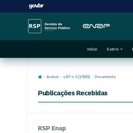
Início
Sobre
/
Acervo
/
v. 87 n. 3 (1960)
/
Documento
Publicações Recebidas
RSP Enap