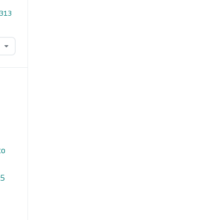
.313
ço
05