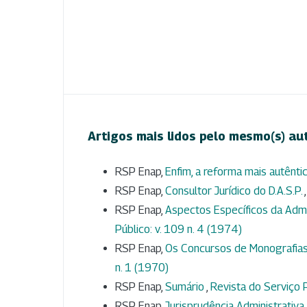
Artigos mais lidos pelo mesmo(s) au
RSP Enap,
Enfim, a reforma mais autênti
RSP Enap,
Consultor Jurídico do D.A.S.P.
RSP Enap,
Aspectos Específicos da Adm
Público: v. 109 n. 4 (1974)
RSP Enap,
Os Concursos de Monografias
n. 1 (1970)
RSP Enap,
Sumário
,
Revista do Serviço P
RSP Enap,
Jurisprudência Administrativa