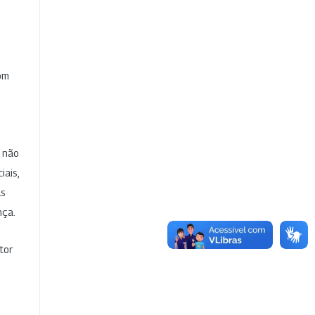
com
e não
iais,
as
nça.
tor