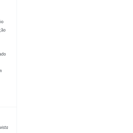
io
ção
cado
e
m
vista