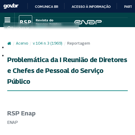
COMUNICA BR
ACESSO À INFORMAÇÃO
PARTI
IR
PARA
Pesquisar
O
CONTEÚDO
/
Acervo
/
v. 104 n. 3 (1969)
/
Reportagem
Cadastro
Acesso
Problemática da I Reunião de Diretores
e Chefes de Pessoal do Serviço
Público
RSP Enap
ENAP