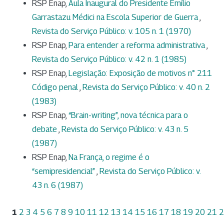
RSP Enap,
Aula Inaugural do Presidente Emílio
Garrastazu Médici na Escola Superior de Guerra
,
Revista do Serviço Público: v. 105 n. 1 (1970)
RSP Enap,
Para entender a reforma administrativa
,
Revista do Serviço Público: v. 42 n. 1 (1985)
RSP Enap,
Legislação: Exposição de motivos n° 211
Código penal
,
Revista do Serviço Público: v. 40 n. 2
(1983)
RSP Enap,
“Brain-writing”, nova técnica para o
debate
,
Revista do Serviço Público: v. 43 n. 5
(1987)
RSP Enap,
Na França, o regime é o
“semipresidencial”
,
Revista do Serviço Público: v.
43 n. 6 (1987)
1
2
3
4
5
6
7
8
9
10
11
12
13
14
15
16
17
18
19
20
21
2