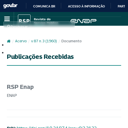
COMUNICA BR
ACESSO À INFORMAÇÃO
PARTI
IR
PARA
Pesquisar
O
CONTEÚDO
/
Acervo
/
v. 87 n. 3 (1960)
/
Documento
Cadastro
Acesso
Publicações Recebidas
RSP Enap
ENAP