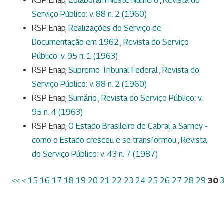
RSP Enap,
Colaboram Neste Número
,
Revista do
Serviço Público: v. 88 n. 2 (1960)
RSP Enap,
Realizações do Serviço de
Documentação em 1962
,
Revista do Serviço
Público: v. 95 n. 1 (1963)
RSP Enap,
Supremo Tribunal Federal
,
Revista do
Serviço Público: v. 88 n. 2 (1960)
RSP Enap,
Sumário
,
Revista do Serviço Público: v.
95 n. 4 (1963)
RSP Enap,
O Estado Brasileiro de Cabral a Sarney -
como o Estado cresceu e se transformou
,
Revista
do Serviço Público: v. 43 n. 7 (1987)
<<
<
15
16
17
18
19
20
21
22
23
24
25
26
27
28
29
30