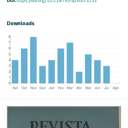
DOI:
https://doi.org/10.21874/rsp.v0i3.3133
Downloads