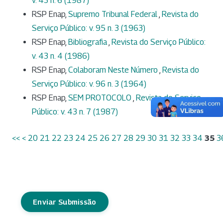
v. 43 n. 6 (1987)
RSP Enap,
Supremo Tribunal Federal
,
Revista do
Serviço Público: v. 95 n. 3 (1963)
RSP Enap,
Bibliografia
,
Revista do Serviço Público:
v. 43 n. 4 (1986)
RSP Enap,
Colaboram Neste Número
,
Revista do
Serviço Público: v. 96 n. 3 (1964)
RSP Enap,
SEM PROTOCOLO
,
Revista do Serviço
Público: v. 43 n. 7 (1987)
<<
<
20
21
22
23
24
25
26
27
28
29
30
31
32
33
34
35
3
Enviar Submissão