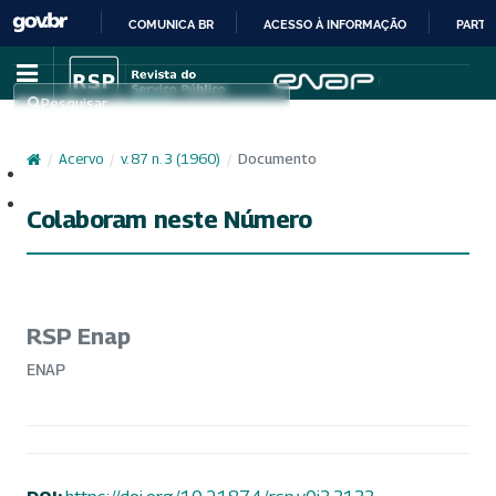
COMUNICA BR
ACESSO À INFORMAÇÃO
PARTI
IR
PARA
Pesquisar
O
CONTEÚDO
/
Acervo
/
v. 87 n. 3 (1960)
/
Documento
Cadastro
Acesso
Colaboram neste Número
RSP Enap
ENAP