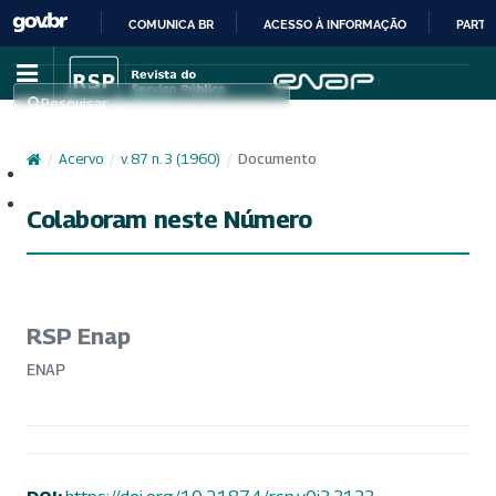
COMUNICA BR
ACESSO À INFORMAÇÃO
PARTI
IR
PARA
Pesquisar
O
CONTEÚDO
/
Acervo
/
v. 87 n. 3 (1960)
/
Documento
Cadastro
Acesso
Colaboram neste Número
RSP Enap
ENAP