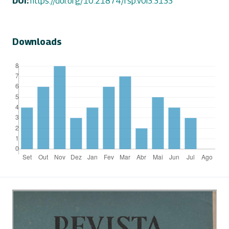
DOI:
https://doi.org/10.21874/rsp.v0i3.3133
Downloads