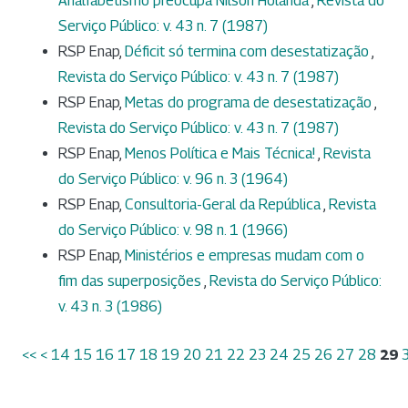
Analfabetismo preocupa Nilson Holanda
,
Revista do
Serviço Público: v. 43 n. 7 (1987)
RSP Enap,
Déficit só termina com desestatização
,
Revista do Serviço Público: v. 43 n. 7 (1987)
RSP Enap,
Metas do programa de desestatização
,
Revista do Serviço Público: v. 43 n. 7 (1987)
RSP Enap,
Menos Política e Mais Técnica!
,
Revista
do Serviço Público: v. 96 n. 3 (1964)
RSP Enap,
Consultoria-Geral da República
,
Revista
do Serviço Público: v. 98 n. 1 (1966)
RSP Enap,
Ministérios e empresas mudam com o
fim das superposições
,
Revista do Serviço Público:
v. 43 n. 3 (1986)
<<
<
14
15
16
17
18
19
20
21
22
23
24
25
26
27
28
29