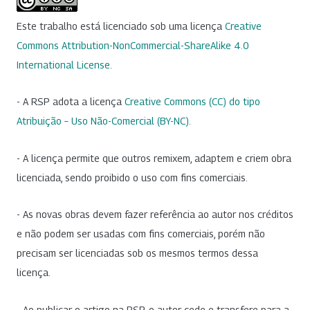
Este trabalho está licenciado sob uma licença
Creative
Commons Attribution-NonCommercial-ShareAlike 4.0
International License
.
- A RSP adota a licença
Creative Commons (CC) do tipo
Atribuição – Uso Não-Comercial (BY-NC)
.
- A licença permite que outros remixem, adaptem e criem obra
licenciada, sendo proibido o uso com fins comerciais.
- As novas obras devem fazer referência ao autor nos créditos
e não podem ser usadas com fins comerciais, porém não
precisam ser licenciadas sob os mesmos termos dessa
licença.
- Ao publicar o artigo na RSP, o autor cede e transfere para a