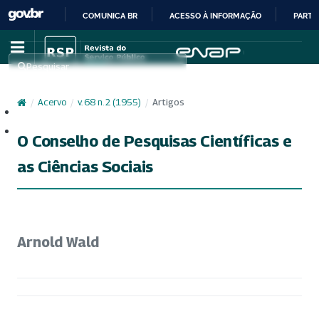
COMUNICA BR
ACESSO À INFORMAÇÃO
PARTI
IR
PARA
Pesquisar
O
CONTEÚDO
/
Acervo
/
v. 68 n. 2 (1955)
/
Artigos
Cadastro
Acesso
O Conselho de Pesquisas Científicas e
as Ciências Sociais
Arnold Wald