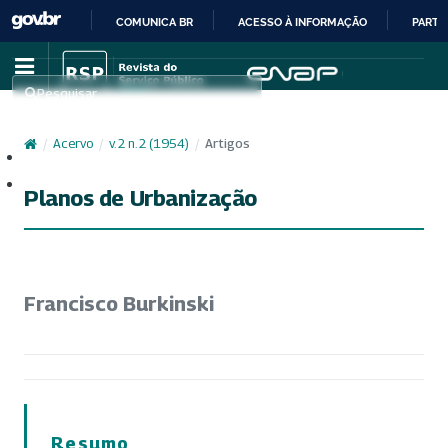
COMUNICA BR
ACESSO À INFORMAÇÃO
PARTI
IR
PARA
Pesquisar
O
CONTEÚDO
/
Acervo
/
v. 2 n. 2 (1954)
/
Artigos
Cadastro
Acesso
Planos de Urbanização
Francisco Burkinski
Resumo