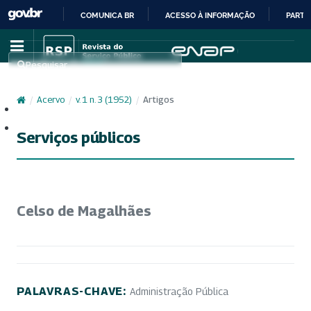
COMUNICA BR
ACESSO À INFORMAÇÃO
PARTI
IR
PARA
Pesquisar
O
CONTEÚDO
/
Acervo
/
v. 1 n. 3 (1952)
/
Artigos
Cadastro
Acesso
Serviços públicos
Celso de Magalhães
PALAVRAS-CHAVE:
Administração Pública