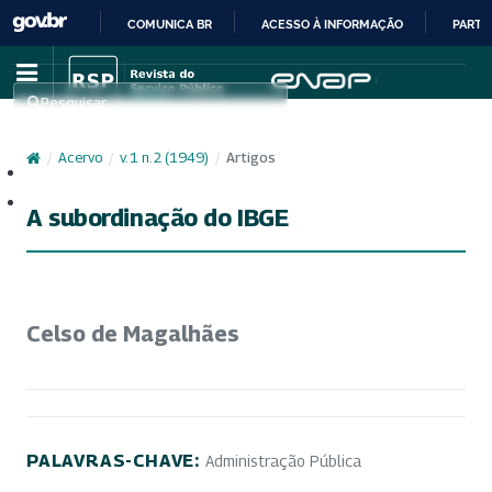
COMUNICA BR
ACESSO À INFORMAÇÃO
PARTI
IR
PARA
Pesquisar
O
CONTEÚDO
/
Acervo
/
v. 1 n. 2 (1949)
/
Artigos
Cadastro
Acesso
A subordinação do IBGE
Celso de Magalhães
PALAVRAS-CHAVE:
Administração Pública