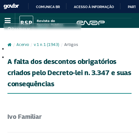
COMUNICA BR
ACESSO À INFORMAÇÃO
PARTI
IR
PARA
Pesquisar
O
CONTEÚDO
/
Acervo
/
v. 1 n. 1 (1943)
/
Artigos
Cadastro
Acesso
A falta dos descontos obrigatórios
criados pelo Decreto-lei n. 3.347 e suas
consequências
Ivo Familiar