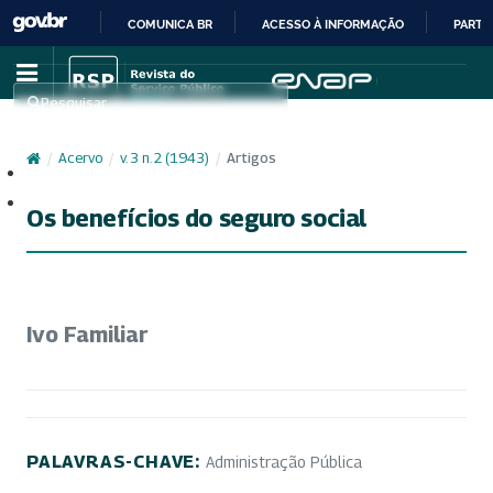
COMUNICA BR
ACESSO À INFORMAÇÃO
PARTI
IR
PARA
Pesquisar
O
CONTEÚDO
/
Acervo
/
v. 3 n. 2 (1943)
/
Artigos
Cadastro
Acesso
Os benefícios do seguro social
Ivo Familiar
PALAVRAS-CHAVE:
Administração Pública