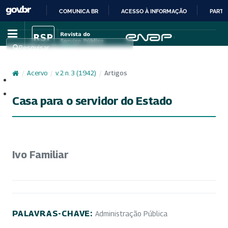
COMUNICA BR
ACESSO À INFORMAÇÃO
PARTI
IR
PARA
Pesquisar
O
CONTEÚDO
/
Acervo
/
v. 2 n. 3 (1942)
/
Artigos
Cadastro
Acesso
Casa para o servidor do Estado
Ivo Familiar
PALAVRAS-CHAVE:
Administração Pública