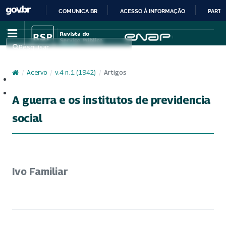
COMUNICA BR
ACESSO À INFORMAÇÃO
PARTI
IR
PARA
Pesquisar
O
CONTEÚDO
/
Acervo
/
v. 4 n. 1 (1942)
/
Artigos
Cadastro
Acesso
A guerra e os institutos de previdencia
social
Ivo Familiar