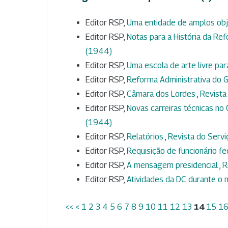
Editor RSP,
Uma entidade de amplos ob
Editor RSP,
Notas para a História da Ref
(1944)
Editor RSP,
Uma escola de arte livre par
Editor RSP,
Reforma Administrativa do 
Editor RSP,
Câmara dos Lordes
,
Revista 
Editor RSP,
Novas carreiras técnicas n
(1944)
Editor RSP,
Relatórios
,
Revista do Serviç
Editor RSP,
Requisição de funcionário f
Editor RSP,
A mensagem presidencial
,
R
Editor RSP,
Atividades da DC durante 
<<
<
1
2
3
4
5
6
7
8
9
10
11
12
13
14
15
1