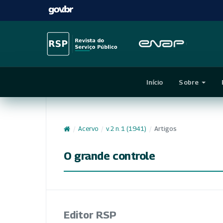
Início
Sobre
/
Acervo
/
v. 2 n. 1 (1941)
/
Artigos
O grande controle
Editor RSP