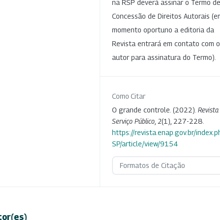
na RSP deverá assinar o Termo d
Concessão de Direitos Autorais (e
momento oportuno a editoria da
Revista entrará em contato com o
autor para assinatura do Termo).
Como Citar
O grande controle. (2022).
Revista
Serviço Público
,
2
(1), 227-228.
https://revista.enap.gov.br/index.p
SP/article/view/9154
Formatos de Citação
tor(es)