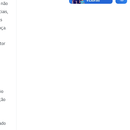
e não
iais,
as
nça.
tor
io
ção
cado