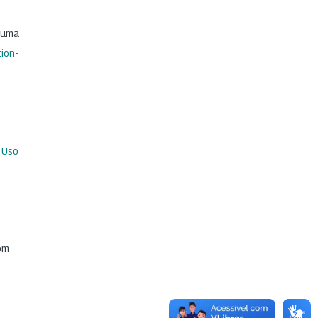
b uma
ion-
 Uso
com