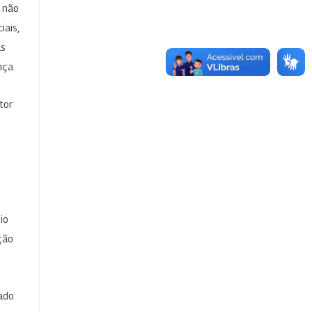
e não
iais,
as
nça.
tor
io
ção
cado