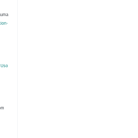
b uma
ion-
 Uso
com