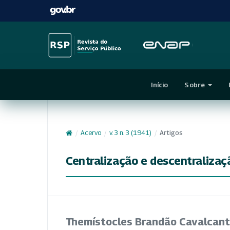
Início
Sobre
/
Acervo
/
v. 3 n. 3 (1941)
/
Artigos
Centralização e descentralizaç
Themístocles Brandão Cavalcant