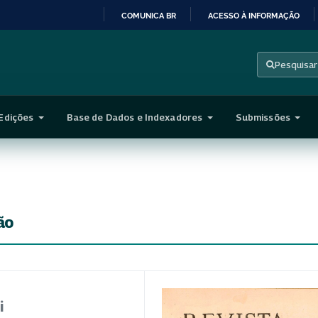
COMUNICA BR
ACESSO À INFORMAÇÃO
IR
PARA
Pesquisar
O
CONTEÚDO
Edições
Base de Dados e Indexadores
Submissões
ão
i