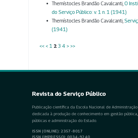
Themístocles Brandão Cavalcanti,
O Inst
do Serviço Público: v. 1 n. 1 (1941)
Themístocles Brandão Cavalcanti,
Serviç
(1941)
<<
<
1
2
3
4
>
>>
Revista do Serviço Público
Publicação científica da Escola Nacional de Administração 
dedicada à produção de conhecimento em gestão pública, 
públicas e administração do Estado.
ISSN (ONLINE): 2357-8017
ISSN (IMPRESSO): 0034-9240