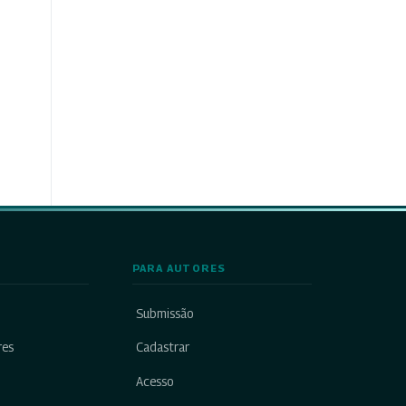
PARA AUTORES
Submissão
res
Cadastrar
Acesso