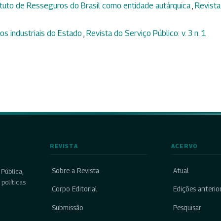
ituto de Resseguros do Brasil como entidade autárquica
,
Revista
os industriais do Estado
,
Revista do Serviço Público: v. 3 n. 1
REVISTA
ACERVO
Sobre a Revista
Atual
Pública,
políticas
Corpo Editorial
Edições anterio
Submissão
Pesquisar