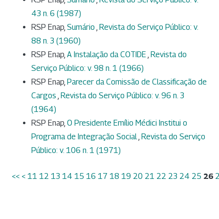
43 n. 6 (1987)
RSP Enap,
Sumário
,
Revista do Serviço Público: v.
88 n. 3 (1960)
RSP Enap,
A Instalação da COTIDE
,
Revista do
Serviço Público: v. 98 n. 1 (1966)
RSP Enap,
Parecer da Comissão de Classificação de
Cargos
,
Revista do Serviço Público: v. 96 n. 3
(1964)
RSP Enap,
O Presidente Emílio Médici Institui o
Programa de Integração Social
,
Revista do Serviço
Público: v. 106 n. 1 (1971)
<<
<
11
12
13
14
15
16
17
18
19
20
21
22
23
24
25
26