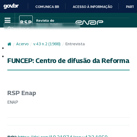
COMUNICA BR
ACESSO À INFORMAÇÃO
PARTI
IR
PARA
Pesquisar
O
CONTEÚDO
/
Acervo
/
v. 43 n. 2 (1988)
/
Entrevista
Cadastro
Acesso
FUNCEP: Centro de difusão da Reforma
RSP Enap
ENAP