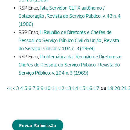
RSP Enap,
Fala, Servidor: CLT X autônomo /
Colaboração
,
Revista do Serviço Público: v. 43 n. 4
(1986)
RSP Enap,
I I Reunião de Diretores e Chefes de
Pessoal do Serviço Público Civil da União
,
Revista
do Serviço Público: v. 104 n. 3 (1969)
RSP Enap,
Problemática da I Reunião de Diretores e
Chefes de Pessoal do Serviço Público
,
Revista do
Serviço Público: v. 104 n. 3 (1969)
<<
<
3
4
5
6
7
8
9
10
11
12
13
14
15
16
17
18
19
20
21
Enviar Submissão