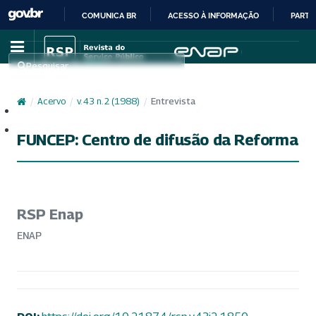
COMUNICA BR
ACESSO À INFORMAÇÃO
PARTI
IR
PARA
Pesquisar
O
CONTEÚDO
/
Acervo
/
v. 43 n. 2 (1988)
/
Entrevista
Cadastro
Acesso
FUNCEP: Centro de difusão da Reforma
RSP Enap
ENAP