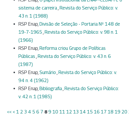
sistema de carreira
,
Revista do Serviço Público: v.
43 n. 1 (1988)
RSP Enap,
Divisão de Seleção - Portaria Nº 148 de
19-7-1965
,
Revista do Serviço Público: v. 98 n. 1
(1966)
RSP Enap,
Reforma criou Grupo de Políticas
Públicas
,
Revista do Serviço Público: v. 43 n. 6
(1987)
RSP Enap,
Sumário
,
Revista do Serviço Público: v.
94 n. 4 (1962)
RSP Enap,
Bibliografia
,
Revista do Serviço Público:
v. 42 n. 1 (1985)
<<
<
1
2
3
4
5
6
7
8
9
10
11
12
13
14
15
16
17
18
19
20