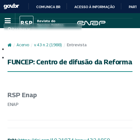
COMUNICA BR
ACESSO À INFORMAÇÃO
PARTI
IR
PARA
Pesquisar
O
CONTEÚDO
/
Acervo
/
v. 43 n. 2 (1988)
/
Entrevista
Cadastro
Acesso
FUNCEP: Centro de difusão da Reforma
RSP Enap
ENAP