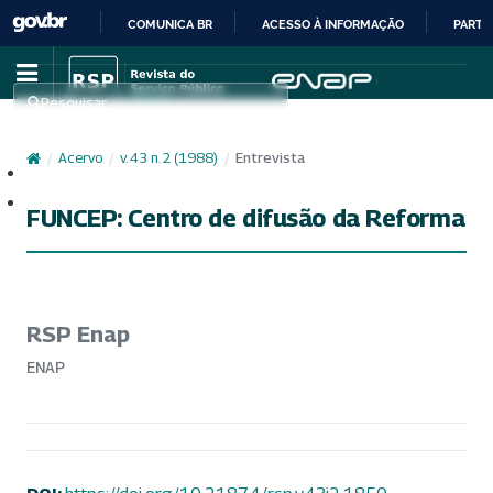
COMUNICA BR
ACESSO À INFORMAÇÃO
PARTI
IR
PARA
Pesquisar
O
CONTEÚDO
/
Acervo
/
v. 43 n. 2 (1988)
/
Entrevista
Cadastro
Acesso
FUNCEP: Centro de difusão da Reforma
RSP Enap
ENAP