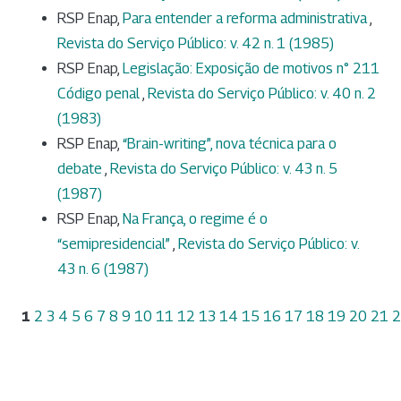
RSP Enap,
Para entender a reforma administrativa
,
Revista do Serviço Público: v. 42 n. 1 (1985)
RSP Enap,
Legislação: Exposição de motivos n° 211
Código penal
,
Revista do Serviço Público: v. 40 n. 2
(1983)
RSP Enap,
“Brain-writing”, nova técnica para o
debate
,
Revista do Serviço Público: v. 43 n. 5
(1987)
RSP Enap,
Na França, o regime é o
“semipresidencial”
,
Revista do Serviço Público: v.
43 n. 6 (1987)
1
2
3
4
5
6
7
8
9
10
11
12
13
14
15
16
17
18
19
20
21
2