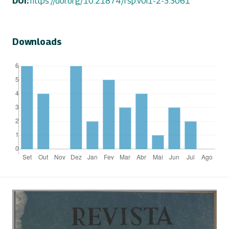
DOI:
https://doi.org/10.21874/rsp.v0i1-2-3.3061
Downloads