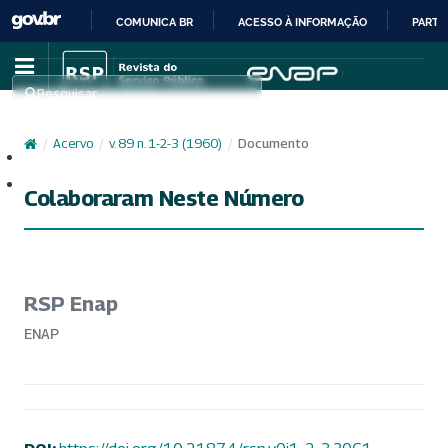
COMUNICA BR
ACESSO À INFORMAÇÃO
PARTI
IR
PARA
Pesquisar
O
CONTEÚDO
/
Acervo
/
v. 89 n. 1-2-3 (1960)
/
Documento
Cadastro
Acesso
Colaboraram Neste Número
RSP Enap
ENAP