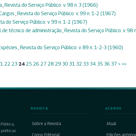
ca
,
Revista do Serviço Público: v. 98 n. 3 (1966)
 Cargos
,
Revista do Serviço Público: v. 99 n. 1-2 (1967)
ta do Serviço Público: v. 99 n. 1-2 (1967)
al de técnico de administração
,
Revista do Serviço Público: v. 98 n
Espécies
,
Revista do Serviço Público: v. 89 n. 1-2-3 (1960)
1
22
23
24
25
26
27
28
29
30
31
32
33
34
35
36
37
>
>>
REVISTA
ACERVO
Sobre a Revista
Atual
Pública,
políticas
Corpo Editorial
Edições anterio