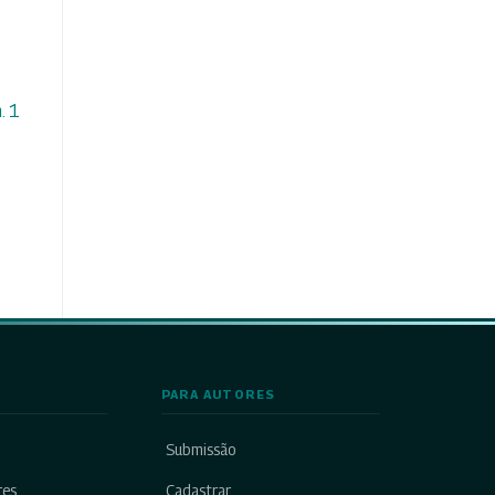
. 1
PARA AUTORES
Submissão
res
Cadastrar