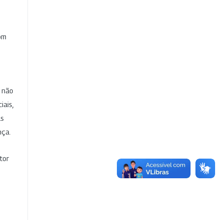
com
e não
iais,
as
nça.
tor