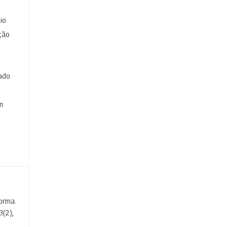
io
ção
cado
e
m
orma.
3
(2),