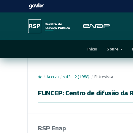
Início
Sobre
/
Acervo
/
v. 43 n. 2 (1988)
/
Entrevista
FUNCEP: Centro de difusão da
RSP Enap