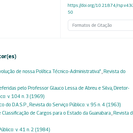
https://doi.org/10.21874/rsp.v43
50
Formatos de Citação
tor(es)
lução de nossa Política Técnico-Administrativa”
,
Revista do
feridas pelo Professor Glauco Lessa de Abreu e Silva, Diretor-
co: v. 104 n. 3 (1969)
co do D.A.S.P.
,
Revista do Serviço Público: v. 95 n. 4 (1963)
 Classificação de Cargos para o Estado da Guanabara
,
Revista 
úblico: v. 41 n. 2 (1984)