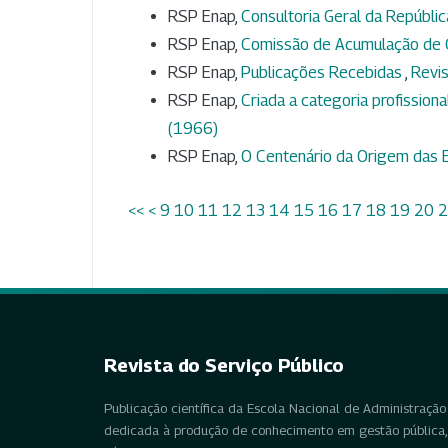
RSP Enap,
Consultoria Geral da Repúbli
RSP Enap,
Comissão de Acumulação de
RSP Enap,
Publicações Recebidas
,
Revis
RSP Enap,
Criada a categoria profission
(1966)
RSP Enap,
O Centenário da Origem das 
<<
<
9
10
11
12
13
14
15
16
17
18
19
20
2
Revista do Serviço Público
Publicação científica da Escola Nacional de Administração 
dedicada à produção de conhecimento em gestão pública, 