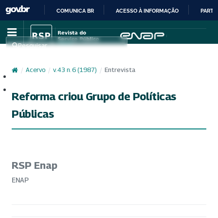
COMUNICA BR
ACESSO À INFORMAÇÃO
PARTI
IR
PARA
Pesquisar
O
CONTEÚDO
/
Acervo
/
v. 43 n. 6 (1987)
/
Entrevista
Cadastro
Acesso
Reforma criou Grupo de Políticas
Públicas
RSP Enap
ENAP