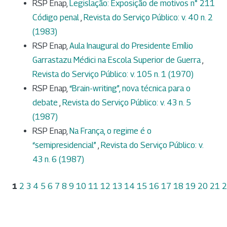
RSP Enap,
Legislação: Exposição de motivos n° 211
Código penal
,
Revista do Serviço Público: v. 40 n. 2
(1983)
RSP Enap,
Aula Inaugural do Presidente Emílio
Garrastazu Médici na Escola Superior de Guerra
,
Revista do Serviço Público: v. 105 n. 1 (1970)
RSP Enap,
“Brain-writing”, nova técnica para o
debate
,
Revista do Serviço Público: v. 43 n. 5
(1987)
RSP Enap,
Na França, o regime é o
“semipresidencial”
,
Revista do Serviço Público: v.
43 n. 6 (1987)
1
2
3
4
5
6
7
8
9
10
11
12
13
14
15
16
17
18
19
20
21
2