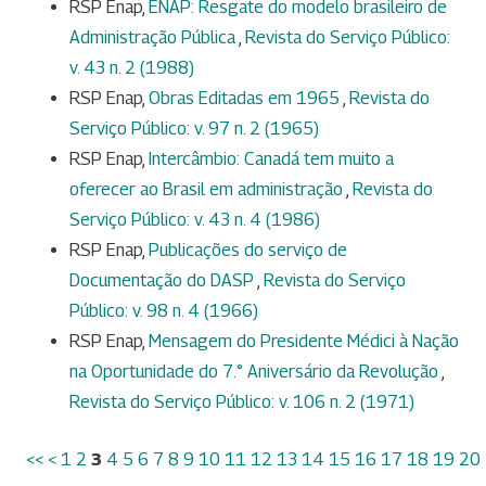
RSP Enap,
ENAP: Resgate do modelo brasileiro de
Administração Pública
,
Revista do Serviço Público:
v. 43 n. 2 (1988)
RSP Enap,
Obras Editadas em 1965
,
Revista do
Serviço Público: v. 97 n. 2 (1965)
RSP Enap,
Intercâmbio: Canadá tem muito a
oferecer ao Brasil em administração
,
Revista do
Serviço Público: v. 43 n. 4 (1986)
RSP Enap,
Publicações do serviço de
Documentação do DASP
,
Revista do Serviço
Público: v. 98 n. 4 (1966)
RSP Enap,
Mensagem do Presidente Médici à Nação
na Oportunidade do 7.° Aniversário da Revolução
,
Revista do Serviço Público: v. 106 n. 2 (1971)
<<
<
1
2
3
4
5
6
7
8
9
10
11
12
13
14
15
16
17
18
19
20