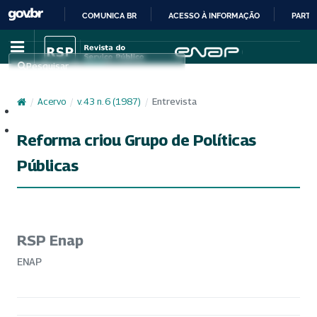
COMUNICA BR
ACESSO À INFORMAÇÃO
PARTI
IR
PARA
Pesquisar
O
CONTEÚDO
/
Acervo
/
v. 43 n. 6 (1987)
/
Entrevista
Cadastro
Acesso
Reforma criou Grupo de Políticas
Públicas
RSP Enap
ENAP