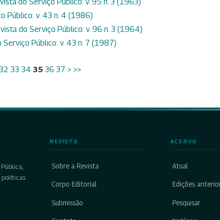
vista do Serviço Público: v. 95 n. 3 (1963)
o Público: v. 43 n. 4 (1986)
vista do Serviço Público: v. 96 n. 3 (1964)
 Serviço Público: v. 43 n. 7 (1987)
32
33
34
35
36
37
>
>>
REVISTA
ACERVO
Sobre a Revista
Atual
Pública,
políticas
Corpo Editorial
Edições anterio
Submissão
Pesquisar