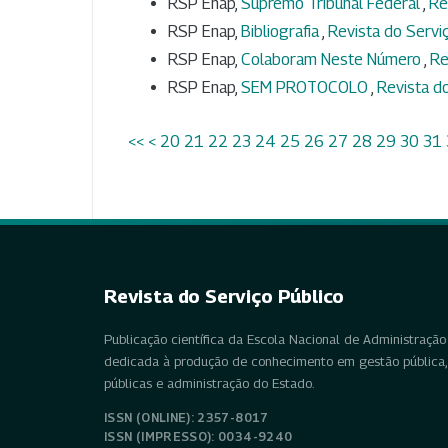
RSP Enap,
Supremo Tribunal Federal
,
Re
RSP Enap,
Bibliografia
,
Revista do Serviç
RSP Enap,
Colaboram Neste Número
,
Re
RSP Enap,
SEM PROTOCOLO
,
Revista do
<<
<
20
21
22
23
24
25
26
27
28
29
30
31
Revista do Serviço Público
Publicação científica da Escola Nacional de Administração 
dedicada à produção de conhecimento em gestão pública, 
públicas e administração do Estado.
ISSN (ONLINE): 2357-8017
ISSN (IMPRESSO): 0034-9240