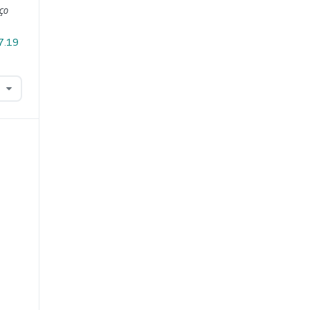
ço
i7.19