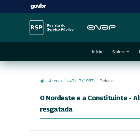
Início
Sobre
/
Acervo
/
v. 43 n. 7 (1987)
/
Debate
0 Nordeste e a Constituinte - A
resgatada