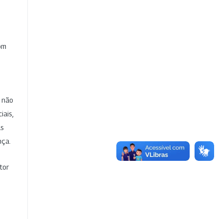
com
e não
iais,
as
nça.
tor