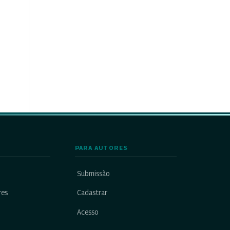
PARA AUTORES
Submissão
res
Cadastrar
Acesso