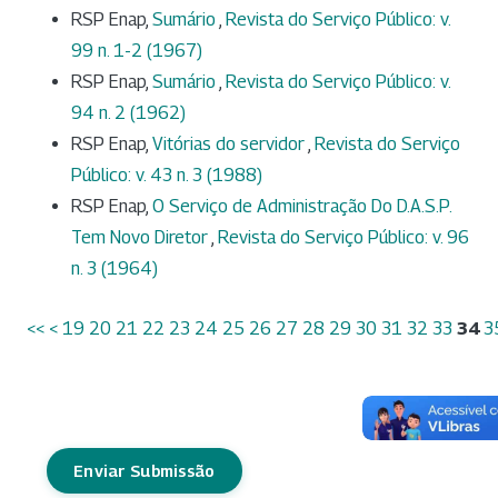
RSP Enap,
Sumário
,
Revista do Serviço Público: v.
99 n. 1-2 (1967)
RSP Enap,
Sumário
,
Revista do Serviço Público: v.
94 n. 2 (1962)
RSP Enap,
Vitórias do servidor
,
Revista do Serviço
Público: v. 43 n. 3 (1988)
RSP Enap,
O Serviço de Administração Do D.A.S.P.
Tem Novo Diretor
,
Revista do Serviço Público: v. 96
n. 3 (1964)
<<
<
19
20
21
22
23
24
25
26
27
28
29
30
31
32
33
34
3
Enviar Submissão