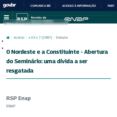
COMUNICA BR
ACESSO À INFORMAÇÃO
PARTI
IR
PARA
Pesquisar
O
CONTEÚDO
/
Acervo
/
v. 43 n. 7 (1987)
/
Debate
Cadastro
Acesso
0 Nordeste e a Constituinte - Abertura
do Seminário: uma dívida a ser
resgatada
RSP Enap
ENAP