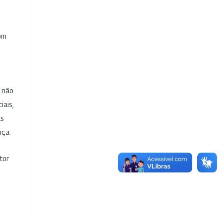
com
e não
iais,
as
nça.
tor