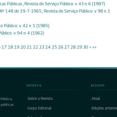
icas Públicas
,
Revista do Serviço Público: v. 43 n. 6 (1987)
ia Nº 148 de 19-7-1965
,
Revista do Serviço Público: v. 98 n. 1
o Público: v. 42 n. 1 (1985)
úblico: v. 94 n. 4 (1962)
6
17
18
19
20
21
22
23
24
25
26
27
28
29
30
>
>>
REVISTA
ACERVO
Sobre a Revista
Atual
Pública,
políticas
Corpo Editorial
Edições anterio