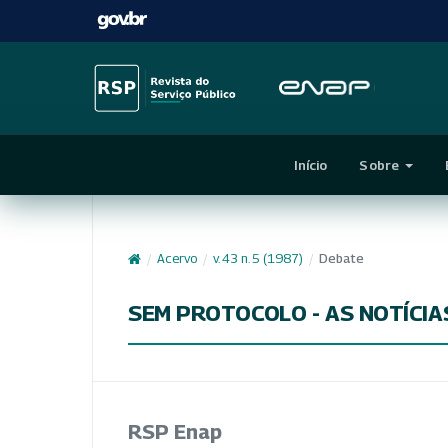
Início
Sobre
/
Acervo
/
v. 43 n. 5 (1987)
/
Debate
SEM PROTOCOLO - AS NOTÍCIA
RSP Enap