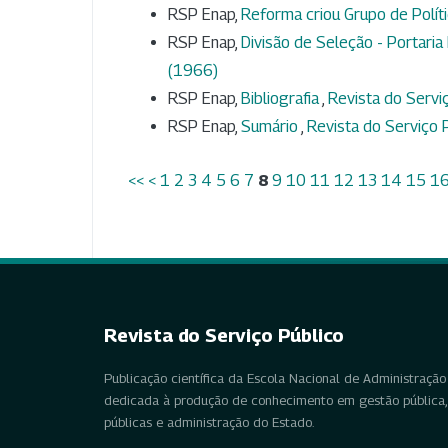
RSP Enap,
Reforma criou Grupo de Polít
RSP Enap,
Divisão de Seleção - Portar
(1966)
RSP Enap,
Bibliografia
,
Revista do Serviç
RSP Enap,
Sumário
,
Revista do Serviço P
<<
<
1
2
3
4
5
6
7
8
9
10
11
12
13
14
15
1
Revista do Serviço Público
Publicação científica da Escola Nacional de Administração 
dedicada à produção de conhecimento em gestão pública, 
públicas e administração do Estado.