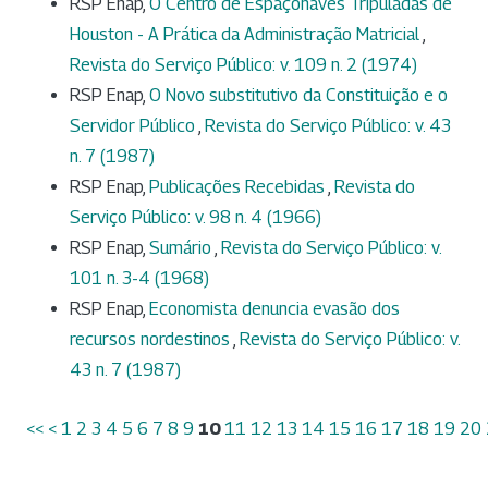
RSP Enap,
O Centro de Espaçonaves Tripuladas de
Houston - A Prática da Administração Matricial
,
Revista do Serviço Público: v. 109 n. 2 (1974)
RSP Enap,
O Novo substitutivo da Constituição e o
Servidor Público
,
Revista do Serviço Público: v. 43
n. 7 (1987)
RSP Enap,
Publicações Recebidas
,
Revista do
Serviço Público: v. 98 n. 4 (1966)
RSP Enap,
Sumário
,
Revista do Serviço Público: v.
101 n. 3-4 (1968)
RSP Enap,
Economista denuncia evasão dos
recursos nordestinos
,
Revista do Serviço Público: v.
43 n. 7 (1987)
<<
<
1
2
3
4
5
6
7
8
9
10
11
12
13
14
15
16
17
18
19
20