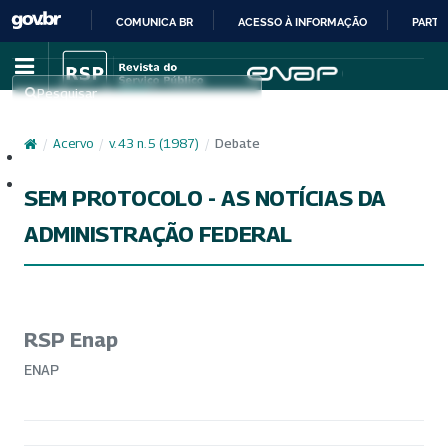
COMUNICA BR
ACESSO À INFORMAÇÃO
PARTI
IR
PARA
Pesquisar
O
CONTEÚDO
/
Acervo
/
v. 43 n. 5 (1987)
/
Debate
Cadastro
Acesso
SEM PROTOCOLO - AS NOTÍCIAS DA
ADMINISTRAÇÃO FEDERAL
RSP Enap
ENAP