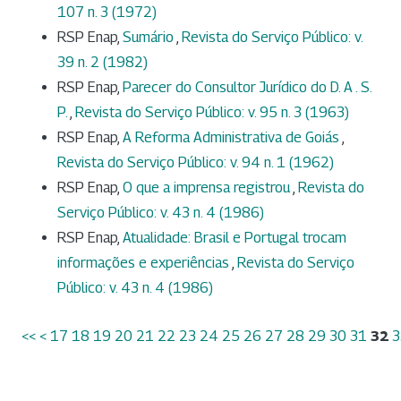
107 n. 3 (1972)
RSP Enap,
Sumário
,
Revista do Serviço Público: v.
39 n. 2 (1982)
RSP Enap,
Parecer do Consultor Jurídico do D. A . S.
P.
,
Revista do Serviço Público: v. 95 n. 3 (1963)
RSP Enap,
A Reforma Administrativa de Goiás
,
Revista do Serviço Público: v. 94 n. 1 (1962)
RSP Enap,
O que a imprensa registrou
,
Revista do
Serviço Público: v. 43 n. 4 (1986)
RSP Enap,
Atualidade: Brasil e Portugal trocam
informações e experiências
,
Revista do Serviço
Público: v. 43 n. 4 (1986)
<<
<
17
18
19
20
21
22
23
24
25
26
27
28
29
30
31
32
3