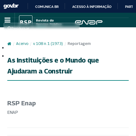
COMUNICA BR
ACESSO À INFORMAÇÃO
PARTI
IR
PARA
Pesquisar
O
CONTEÚDO
/
Acervo
/
v. 108 n. 1 (1973)
/
Reportagem
Cadastro
Acesso
As Instituições e o Mundo que
Ajudaram a Construir
RSP Enap
ENAP