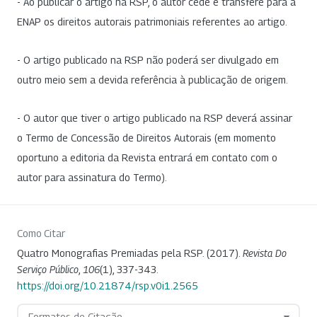
- Ao publicar o artigo na RSP, o autor cede e transfere para a
ENAP os direitos autorais patrimoniais referentes ao artigo.
- O artigo publicado na RSP não poderá ser divulgado em
outro meio sem a devida referência à publicação de origem.
- O autor que tiver o artigo publicado na RSP deverá assinar
o Termo de Concessão de Direitos Autorais (em momento
oportuno a editoria da Revista entrará em contato com o
autor para assinatura do Termo).
Como Citar
Quatro Monografias Premiadas pela RSP. (2017).
Revista Do
Serviço Público
,
106
(1), 337-343.
https://doi.org/10.21874/rsp.v0i1.2565
Formatos de Citação