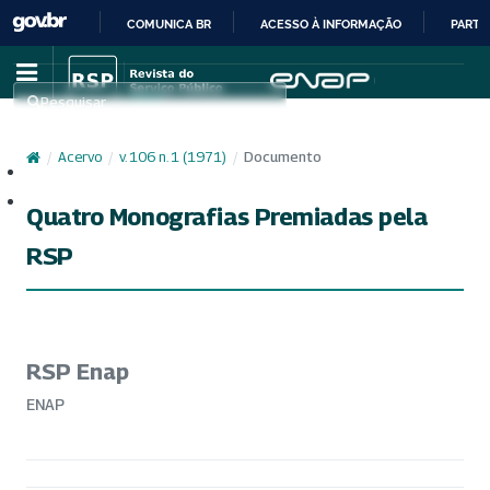
COMUNICA BR
ACESSO À INFORMAÇÃO
PARTI
IR
PARA
Pesquisar
O
CONTEÚDO
/
Acervo
/
v. 106 n. 1 (1971)
/
Documento
Cadastro
Acesso
Quatro Monografias Premiadas pela
RSP
RSP Enap
ENAP