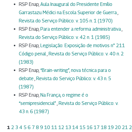
RSP Enap,
Aula Inaugural do Presidente Emílio
Garrastazu Médici na Escola Superior de Guerra
,
Revista do Serviço Público: v. 105 n. 1 (1970)
RSP Enap,
Para entender a reforma administrativa
,
Revista do Serviço Público: v. 42 n. 1 (1985)
RSP Enap,
Legislação: Exposição de motivos n° 211
Código penal
,
Revista do Serviço Público: v. 40 n. 2
(1983)
RSP Enap,
“Brain-writing”, nova técnica para o
debate
,
Revista do Serviço Público: v. 43 n. 5
(1987)
RSP Enap,
Na França, o regime é o
“semipresidencial”
,
Revista do Serviço Público: v.
43 n. 6 (1987)
1
2
3
4
5
6
7
8
9
10
11
12
13
14
15
16
17
18
19
20
21
2