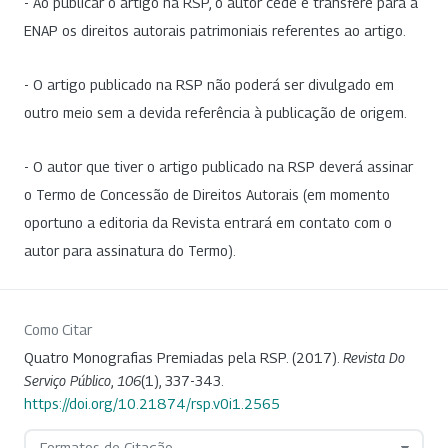
- Ao publicar o artigo na RSP, o autor cede e transfere para a
ENAP os direitos autorais patrimoniais referentes ao artigo.
- O artigo publicado na RSP não poderá ser divulgado em
outro meio sem a devida referência à publicação de origem.
- O autor que tiver o artigo publicado na RSP deverá assinar
o Termo de Concessão de Direitos Autorais (em momento
oportuno a editoria da Revista entrará em contato com o
autor para assinatura do Termo).
Como Citar
Quatro Monografias Premiadas pela RSP. (2017).
Revista Do
Serviço Público
,
106
(1), 337-343.
https://doi.org/10.21874/rsp.v0i1.2565
Formatos de Citação