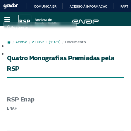
COMUNICA BR
ACESSO À INFORMAÇÃO
PARTI
IR
PARA
Pesquisar
O
CONTEÚDO
/
Acervo
/
v. 106 n. 1 (1971)
/
Documento
Cadastro
Acesso
Quatro Monografias Premiadas pela
RSP
RSP Enap
ENAP