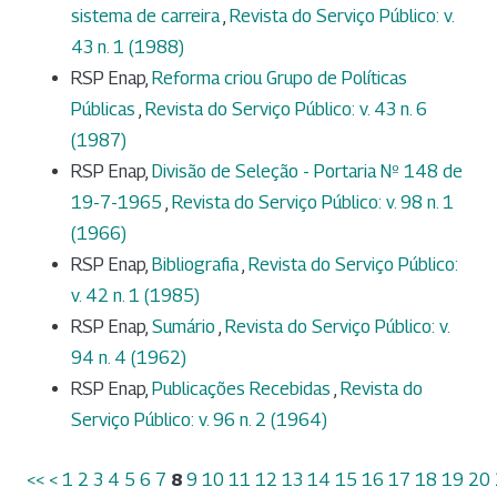
sistema de carreira
,
Revista do Serviço Público: v.
43 n. 1 (1988)
RSP Enap,
Reforma criou Grupo de Políticas
Públicas
,
Revista do Serviço Público: v. 43 n. 6
(1987)
RSP Enap,
Divisão de Seleção - Portaria Nº 148 de
19-7-1965
,
Revista do Serviço Público: v. 98 n. 1
(1966)
RSP Enap,
Bibliografia
,
Revista do Serviço Público:
v. 42 n. 1 (1985)
RSP Enap,
Sumário
,
Revista do Serviço Público: v.
94 n. 4 (1962)
RSP Enap,
Publicações Recebidas
,
Revista do
Serviço Público: v. 96 n. 2 (1964)
<<
<
1
2
3
4
5
6
7
8
9
10
11
12
13
14
15
16
17
18
19
20