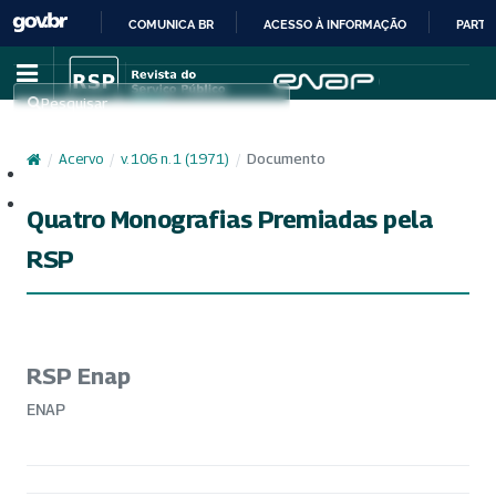
COMUNICA BR
ACESSO À INFORMAÇÃO
PARTI
IR
PARA
Pesquisar
O
CONTEÚDO
/
Acervo
/
v. 106 n. 1 (1971)
/
Documento
Cadastro
Acesso
Quatro Monografias Premiadas pela
RSP
RSP Enap
ENAP