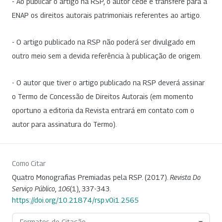
- Ao publicar o artigo na RSP, o autor cede e transfere para a
ENAP os direitos autorais patrimoniais referentes ao artigo.
- O artigo publicado na RSP não poderá ser divulgado em
outro meio sem a devida referência à publicação de origem.
- O autor que tiver o artigo publicado na RSP deverá assinar
o Termo de Concessão de Direitos Autorais (em momento
oportuno a editoria da Revista entrará em contato com o
autor para assinatura do Termo).
Como Citar
Quatro Monografias Premiadas pela RSP. (2017).
Revista Do
Serviço Público
,
106
(1), 337-343.
https://doi.org/10.21874/rsp.v0i1.2565
Formatos de Citação