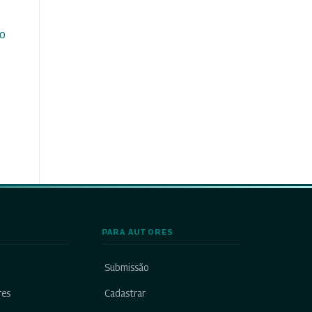
do
PARA AUTORES
Submissão
res
Cadastrar