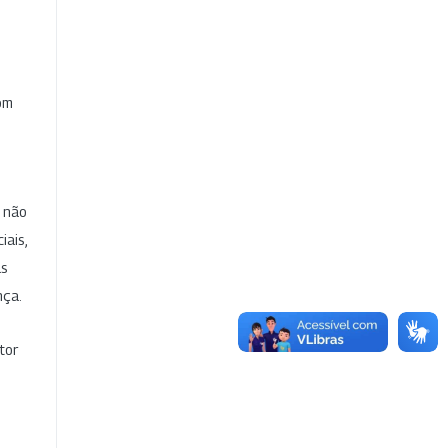
com
e não
iais,
as
nça.
tor