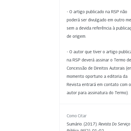
- O artigo publicado na RSP não
poderá ser divulgado em outro me
sem a devida referência à publica
de origem.
- O autor que tiver o artigo publi
na RSP deverá assinar o Termo d
Concessão de Direitos Autorais (e
momento oportuno a editoria da
Revista entrará em contato com o
autor para assinatura do Termo).
Como Citar
Sumário. (2017).
Revista Do Serviço
Público
,
95
(2), 01-02.