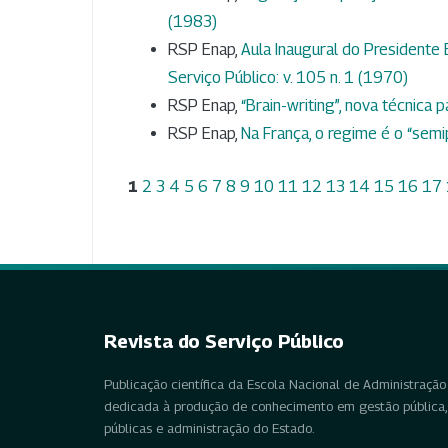
(1983)
RSP Enap,
Aula Inaugural do Presidente 
Serviço Público: v. 105 n. 1 (1970)
RSP Enap,
“Brain-writing”, nova técnica 
RSP Enap,
Na França, o regime é o “semi
1
2
3
4
5
6
7
8
9
10
11
12
13
14
15
16
17
Revista do Serviço Público
Publicação científica da Escola Nacional de Administração 
dedicada à produção de conhecimento em gestão pública, 
públicas e administração do Estado.