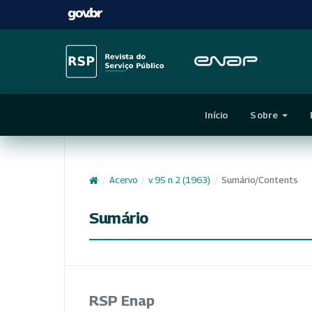
Início
Sobre
/
Acervo
/
v. 95 n. 2 (1963)
/
Sumário/Contents
Sumário
RSP Enap