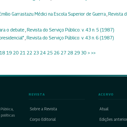
Emílio Garrastazu Médici na Escola Superior de Guerra
,
Revista 
para o debate
,
Revista do Serviço Público: v. 43 n. 5 (1987)
presidencial”
,
Revista do Serviço Público: v. 43 n. 6 (1987)
18
19
20
21
22
23
24
25
26
27
28
29
30
>
>>
REVISTA
ACERVO
Sobre a Revista
Atual
Pública,
políticas
Corpo Editorial
Edições anterio