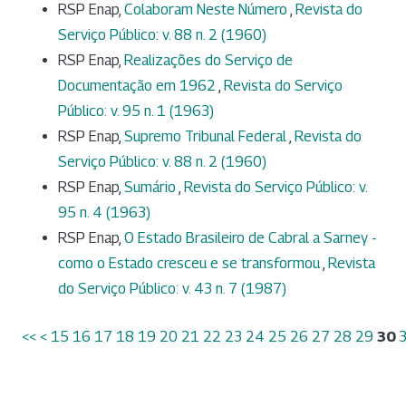
RSP Enap,
Colaboram Neste Número
,
Revista do
Serviço Público: v. 88 n. 2 (1960)
RSP Enap,
Realizações do Serviço de
Documentação em 1962
,
Revista do Serviço
Público: v. 95 n. 1 (1963)
RSP Enap,
Supremo Tribunal Federal
,
Revista do
Serviço Público: v. 88 n. 2 (1960)
RSP Enap,
Sumário
,
Revista do Serviço Público: v.
95 n. 4 (1963)
RSP Enap,
O Estado Brasileiro de Cabral a Sarney -
como o Estado cresceu e se transformou
,
Revista
do Serviço Público: v. 43 n. 7 (1987)
<<
<
15
16
17
18
19
20
21
22
23
24
25
26
27
28
29
30