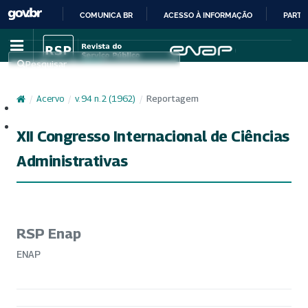
COMUNICA BR
ACESSO À INFORMAÇÃO
PARTI
IR
PARA
Pesquisar
O
CONTEÚDO
/
Acervo
/
v. 94 n. 2 (1962)
/
Reportagem
Cadastro
Acesso
XII Congresso Internacional de Ciências
Administrativas
RSP Enap
ENAP