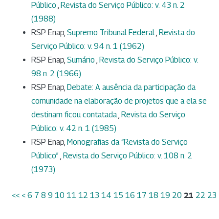
Público
,
Revista do Serviço Público: v. 43 n. 2
(1988)
RSP Enap,
Supremo Tribunal Federal
,
Revista do
Serviço Público: v. 94 n. 1 (1962)
RSP Enap,
Sumário
,
Revista do Serviço Público: v.
98 n. 2 (1966)
RSP Enap,
Debate: A ausência da participação da
comunidade na elaboração de projetos que a ela se
destinam ficou contatada
,
Revista do Serviço
Público: v. 42 n. 1 (1985)
RSP Enap,
Monografias da “Revista do Serviço
Público”
,
Revista do Serviço Público: v. 108 n. 2
(1973)
<<
<
6
7
8
9
10
11
12
13
14
15
16
17
18
19
20
21
22
23