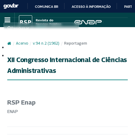
COMUNICA BR
ACESSO À INFORMAÇÃO
PARTI
IR
PARA
Pesquisar
O
CONTEÚDO
/
Acervo
/
v. 94 n. 2 (1962)
/
Reportagem
Cadastro
Acesso
XII Congresso Internacional de Ciências
Administrativas
RSP Enap
ENAP