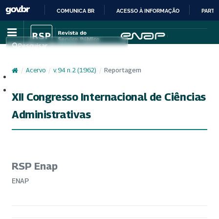
COMUNICA BR
ACESSO À INFORMAÇÃO
PARTI
IR
PARA
Pesquisar
O
CONTEÚDO
/
Acervo
/
v. 94 n. 2 (1962)
/
Reportagem
Cadastro
Acesso
XII Congresso Internacional de Ciências
Administrativas
RSP Enap
ENAP