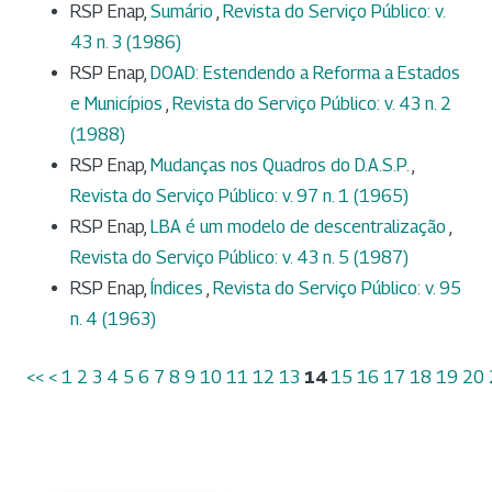
RSP Enap,
Sumário
,
Revista do Serviço Público: v.
43 n. 3 (1986)
RSP Enap,
DOAD: Estendendo a Reforma a Estados
e Municípios
,
Revista do Serviço Público: v. 43 n. 2
(1988)
RSP Enap,
Mudanças nos Quadros do D.A.S.P.
,
Revista do Serviço Público: v. 97 n. 1 (1965)
RSP Enap,
LBA é um modelo de descentralização
,
Revista do Serviço Público: v. 43 n. 5 (1987)
RSP Enap,
Índices
,
Revista do Serviço Público: v. 95
n. 4 (1963)
<<
<
1
2
3
4
5
6
7
8
9
10
11
12
13
14
15
16
17
18
19
20