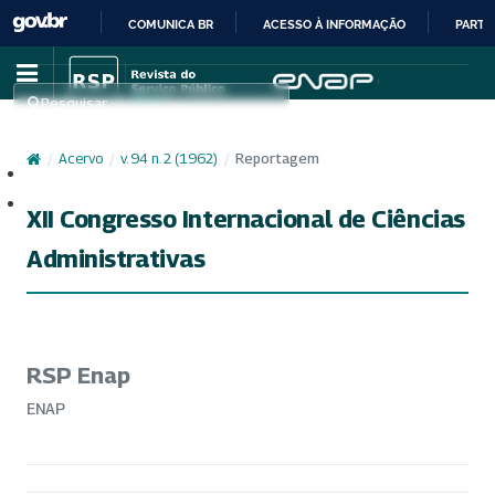
COMUNICA BR
ACESSO À INFORMAÇÃO
PARTI
IR
PARA
Pesquisar
O
CONTEÚDO
/
Acervo
/
v. 94 n. 2 (1962)
/
Reportagem
Cadastro
Acesso
XII Congresso Internacional de Ciências
Administrativas
RSP Enap
ENAP