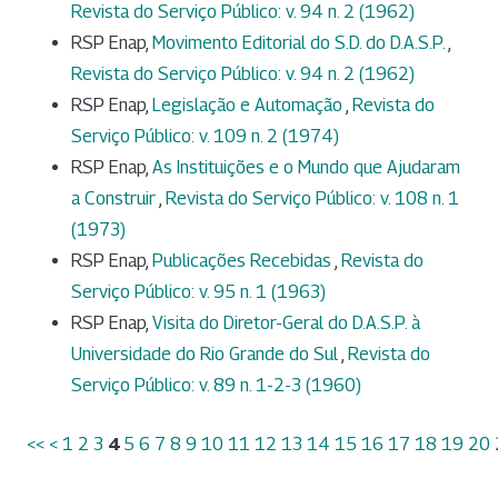
Revista do Serviço Público: v. 94 n. 2 (1962)
RSP Enap,
Movimento Editorial do S.D. do D.A.S.P.
,
Revista do Serviço Público: v. 94 n. 2 (1962)
RSP Enap,
Legislação e Automação
,
Revista do
Serviço Público: v. 109 n. 2 (1974)
RSP Enap,
As Instituições e o Mundo que Ajudaram
a Construir
,
Revista do Serviço Público: v. 108 n. 1
(1973)
RSP Enap,
Publicações Recebidas
,
Revista do
Serviço Público: v. 95 n. 1 (1963)
RSP Enap,
Visita do Diretor-Geral do D.A.S.P. à
Universidade do Rio Grande do Sul
,
Revista do
Serviço Público: v. 89 n. 1-2-3 (1960)
<<
<
1
2
3
4
5
6
7
8
9
10
11
12
13
14
15
16
17
18
19
20