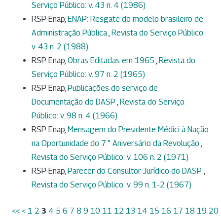
Serviço Público: v. 43 n. 4 (1986)
RSP Enap,
ENAP: Resgate do modelo brasileiro de
Administração Pública
,
Revista do Serviço Público:
v. 43 n. 2 (1988)
RSP Enap,
Obras Editadas em 1965
,
Revista do
Serviço Público: v. 97 n. 2 (1965)
RSP Enap,
Publicações do serviço de
Documentação do DASP
,
Revista do Serviço
Público: v. 98 n. 4 (1966)
RSP Enap,
Mensagem do Presidente Médici à Nação
na Oportunidade do 7.° Aniversário da Revolução
,
Revista do Serviço Público: v. 106 n. 2 (1971)
RSP Enap,
Parecer do Consultor Jurídico do DASP.
,
Revista do Serviço Público: v. 99 n. 1-2 (1967)
<<
<
1
2
3
4
5
6
7
8
9
10
11
12
13
14
15
16
17
18
19
20