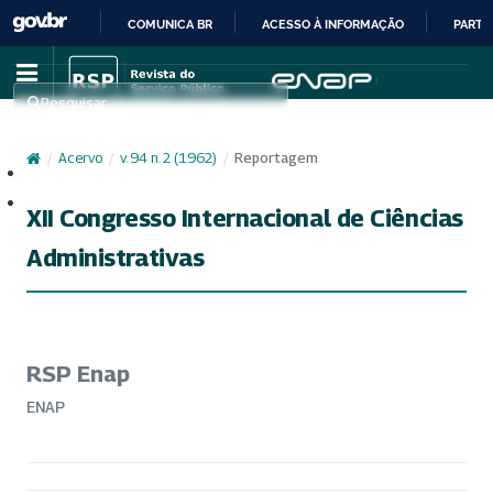
COMUNICA BR
ACESSO À INFORMAÇÃO
PARTI
IR
PARA
Pesquisar
O
CONTEÚDO
/
Acervo
/
v. 94 n. 2 (1962)
/
Reportagem
Cadastro
Acesso
XII Congresso Internacional de Ciências
Administrativas
RSP Enap
ENAP