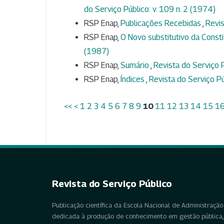
do Serviço Público: v. 109 n. 2 (1974)
RSP Enap,
Publicações Recebidas
,
Revis
RSP Enap,
O Novo substitutivo da Consti
(1987)
RSP Enap,
Sumário
,
Revista do Serviço P
RSP Enap,
Índices
,
Revista do Serviço Pú
<<
<
1
2
3
4
5
6
7
8
9
10
11
12
13
14
15
1
Revista do Serviço Público
Publicação científica da Escola Nacional de Administração 
dedicada à produção de conhecimento em gestão pública, 