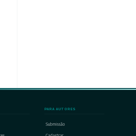
7
PARA AUTORES
Submissão
res
Cadastrar