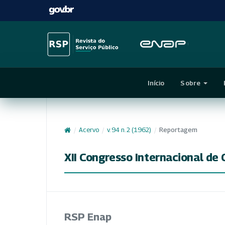
Início
Sobre
/
Acervo
/
v. 94 n. 2 (1962)
/
Reportagem
XII Congresso Internacional de 
RSP Enap