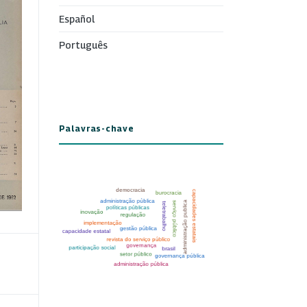
Español
Português
Palavras-chave