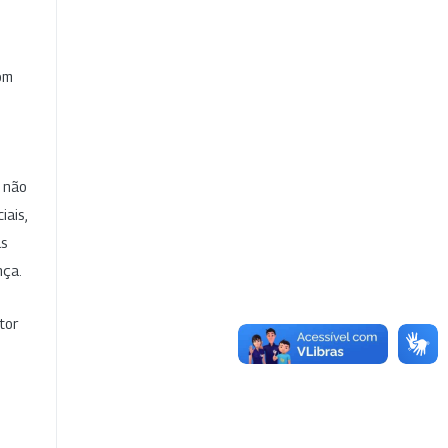
com
e não
iais,
as
nça.
tor