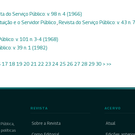
ta do Serviço Público: v. 98 n. 4 (1966)
tuição e o Servidor Público
,
Revista do Serviço Público: v. 43 n. 
úblico: v. 101 n. 3-4 (1968)
blico: v. 39 n. 1 (1982)
6
17
18
19
20
21
22
23
24
25
26
27
28
29
30
>
>>
REVISTA
ACERVO
Sobre a Revista
Atual
Pública,
políticas
Corpo Editorial
Edições anterio