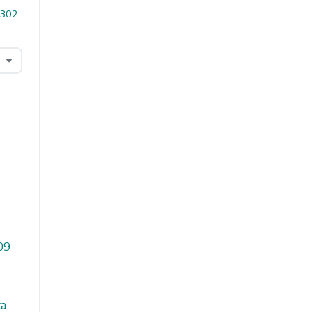
.302
109
ta