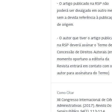
- O artigo publicado na RSP não
poderá ser divulgado em outro me
sem a devida referência à publica
de origem.
- O autor que tiver o artigo publi
na RSP deverá assinar o Termo d
Concessão de Direitos Autorais (e
momento oportuno a editoria da
Revista entrará em contato com o
autor para assinatura do Termo).
Como Citar
XII Congresso Internacional de Ciê
Administrativas. (2017).
Revista Do
Serviço Público
,
94
(2), 113-114.