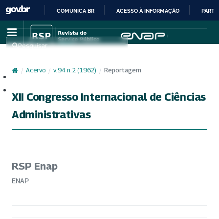
COMUNICA BR
ACESSO À INFORMAÇÃO
PARTI
IR
PARA
Pesquisar
O
CONTEÚDO
/
Acervo
/
v. 94 n. 2 (1962)
/
Reportagem
Cadastro
Acesso
XII Congresso Internacional de Ciências
Administrativas
RSP Enap
ENAP