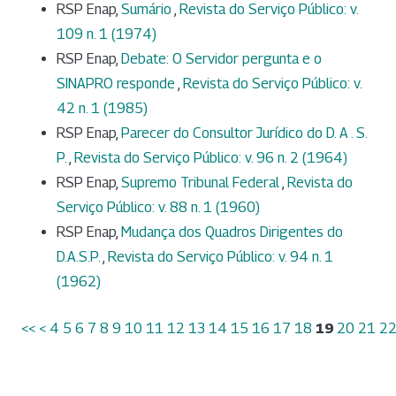
RSP Enap,
Sumário
,
Revista do Serviço Público: v.
109 n. 1 (1974)
RSP Enap,
Debate: O Servidor pergunta e o
SINAPRO responde
,
Revista do Serviço Público: v.
42 n. 1 (1985)
RSP Enap,
Parecer do Consultor Jurídico do D. A . S.
P.
,
Revista do Serviço Público: v. 96 n. 2 (1964)
RSP Enap,
Supremo Tribunal Federal
,
Revista do
Serviço Público: v. 88 n. 1 (1960)
RSP Enap,
Mudança dos Quadros Dirigentes do
D.A.S.P.
,
Revista do Serviço Público: v. 94 n. 1
(1962)
<<
<
4
5
6
7
8
9
10
11
12
13
14
15
16
17
18
19
20
21
2