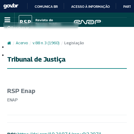
COMUNICA BR
ACESSO À INFORMAÇÃO
PARTI
IR
PARA
Pesquisar
O
CONTEÚDO
/
Acervo
/
v. 88 n. 3 (1960)
/
Legislação
Cadastro
Acesso
Tribunal de Justiça
RSP Enap
ENAP