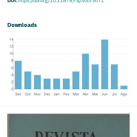
DOI:
https://doi.org/10.21874/rsp.v0i3.3071
Downloads