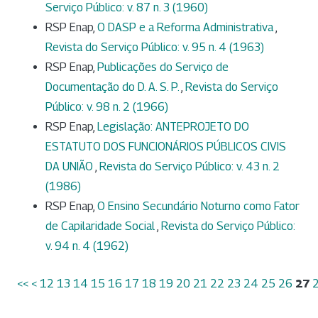
Serviço Público: v. 87 n. 3 (1960)
RSP Enap,
O DASP e a Reforma Administrativa
,
Revista do Serviço Público: v. 95 n. 4 (1963)
RSP Enap,
Publicações do Serviço de
Documentação do D. A. S. P.
,
Revista do Serviço
Público: v. 98 n. 2 (1966)
RSP Enap,
Legislação: ANTEPROJETO DO
ESTATUTO DOS FUNCIONÁRIOS PÚBLICOS CIVIS
DA UNIÃO
,
Revista do Serviço Público: v. 43 n. 2
(1986)
RSP Enap,
O Ensino Secundário Noturno como Fator
de Capilaridade Social
,
Revista do Serviço Público:
v. 94 n. 4 (1962)
<<
<
12
13
14
15
16
17
18
19
20
21
22
23
24
25
26
27